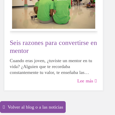
Seis razones para convertirse en
mentor
Cuando eras joven, ¿tuviste un mentor en tu
vida? ¿Alguien que te recordaba
constantemente tu valor, te enseñaba las
normas y se tomaba el tiempo para
Lee más
escucharte? Si tu respuesta es afirmativa, es
probable que ahora mismo estés sonriendo y
recordando con cariño una gran lección que te
enseñó tu mentor.
Volver al blog o a las noticias