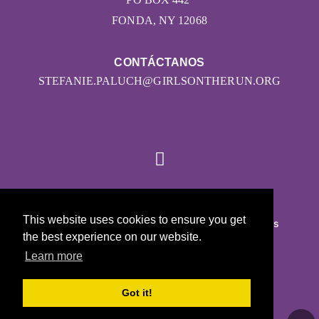
FONDA, NY 12068
CONTÁCTANOS
STEFANIE.PALUCH@GIRLSONTHERUN.ORG
© 2026
This website uses cookies to ensure you get
Girls on the Run - Todos los derechos reservados
the best experience on our website.
POLÍTICA DE PRIVACIDAD
Learn more
Con la tecnología de Pinwheel.us
LOGIN
Got it!